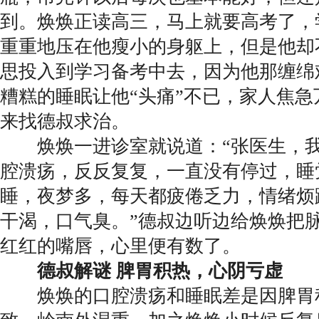
到。焕焕正读高三，马上就要高考了，
重重地压在他瘦小的身躯上，但是他却
思投入到学习备考中去，因为他那缠绵
糟糕的睡眠让他“头痛”不已，家人焦
来找德叔求治。
焕焕一进诊室就说道：“张医生，我
腔溃疡，反反复复，一直没有停过，睡
睡，夜梦多，每天都疲倦乏力，情绪烦
干渴，口气臭。”德叔边听边给焕焕把
红红的嘴唇，心里便有数了。
德叔解谜 脾胃积热，心阴亏虚
焕焕的口腔溃疡和睡眠差是因脾胃