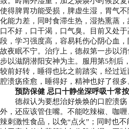
致。岭南外湿重，加之焕焕小时候反复
使得脾胃功能受损，脾虚生湿，胃气不
化能力差，同时食滞生热，湿热熏蒸，
口不好，口干渴，口气臭。目前又处于
段，学习强度高，容易耗伤心阴心血，
故夜眠不宁。治疗上，德叔第一步以消
步以滋阴潜阳安神为主。服用第5剂后
较前好转，睡得也比之前踏实，经过近
腔溃疡痊愈，睡得好，精神也好了很多
预防保健 忌口十静坐深呼吸十常
德叔认为要想治好焕焕的口腔溃疡
外，还应该管住嘴。不能吃辣椒、咖喱
辣刺激性食品，以免“点火”；同时也