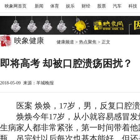
映象网首页
新闻
体育
娱乐
财经
股票
汽车
科技
映象健康
健康频道
>
热点聚焦
>
正文
即将高考 却被口腔溃疡困扰？
2018-05-09
来源：羊城晚报
医案 焕焕，17岁，男，反复口腔溃
焕焕今年17岁，从小就容易感冒发
生病家人都非常紧张，第一时间带着他
瓶，吊完针以后每次也基本能好，但还