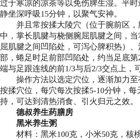
过于寒凉的凉茶等以免伤脾生湿。平时
静坐深呼吸15分钟，以聚气安神。
并且常按揉大陵穴（位于腕前区，
中，掌长肌腱与桡侧腕屈肌腱之间，当
屈肌腱之间凹陷处，可泻心脾积热）、
部，蜷足时足前部凹陷处，约当足底第
端与足跟连线的前1/3与后2/3交点上
操作方法以选定穴位，逐渐加力至
按揉穴位，每穴每次按揉5-10分钟，
持，可达到清热消食、引火归元之效。
德叔养生药膳房
黑米养生粥
材料：黑米100克，小米50克，核桃