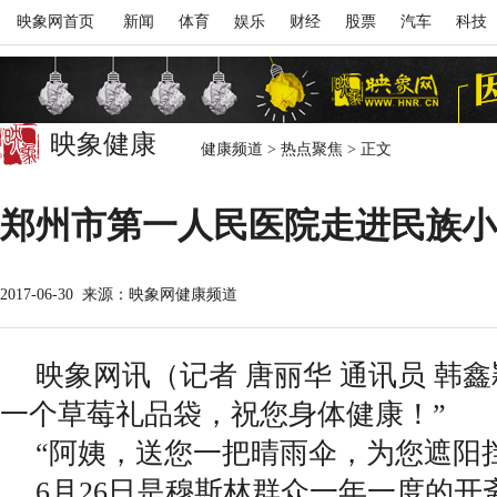
映象网首页
新闻
体育
娱乐
财经
股票
汽车
科技
映象健康
健康频道
>
热点聚焦
>
正文
郑州市第一人民医院走进民族小
2017-06-30
来源：映象网健康频道
映象网讯（记者 唐丽华 通讯员 韩
一个草莓礼品袋，祝您身体健康！”
“阿姨，送您一把晴雨伞，为您遮阳
6月26日是穆斯林群众一年一度的开