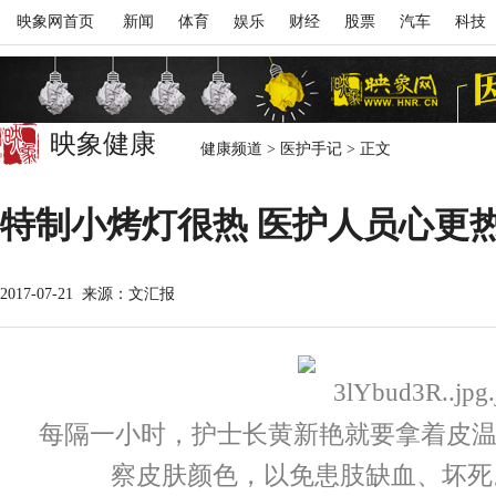
映象网首页
新闻
体育
娱乐
财经
股票
汽车
科技
映象健康
健康频道
>
医护手记
>
正文
特制小烤灯很热 医护人员心更
2017-07-21
来源：文汇报
每隔一小时，护士长黄新艳就要拿着皮
察皮肤颜色，以免患肢缺血、坏死