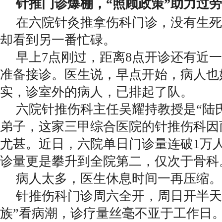
针推门诊爆棚，“照顾政策”助力过
在六院针灸推拿伤科门诊，没有生死
却看到另一番忙碌。
早上7点刚过，距离8点开诊还有近
准备接诊。医生说，早点开始，病人也
实，诊室外的病人，已排起了队。
六院针推伤科主任吴耀持教授是“陆
弟子，这家三甲综合医院的针推伤科因
尤甚。近日，六院单日门诊量连破1万
诊量更是攀升到全院第二，仅次于骨科
病人太多，医生休息时间一再压缩。
针推伤科门诊周六全开，周日开半天
族”看病潮，诊疗量丝毫不亚于工作日